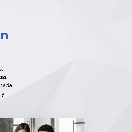
ón
o,
as.
ptada
 y