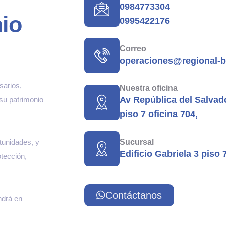
0984773304
nio
0995422176
Correo
operaciones@regional-b
sarios,
Nuestra oficina
Av República del Salvado
 su patrimonio
piso 7 oficina 704,
Sucursal
rtunidades, y
Edificio Gabriela 3 piso 
tección,
Contáctanos
ndrá en