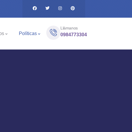
Llámanos
os
Políticas
0984773304